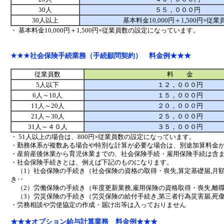
30人
５５，０００円
30人以上
基本料金10,000円＋1,500円×従業
・ 基本料金10,000円＋1,500円×従業員数の設定になっています。
★★★社会保険手続業務（手続顧問契約） 料金例★★★
従業員数
料 金
5人以下
１２，０００円
6人～10人
１５，０００円
11人～20人
２０，０００円
21人～30人
２５，０００円
31人～４０人
３５，０００円
・ 51人以上の場合は、800円×従業員数の設定になっています。
・勤務体系が複数ある場合や特別な計算が必要な場合は、別途加算料金
・産前産後休業から育児休業までの、社会保険手続・雇用保険手続は含
・社会保険手続きとは、例えば下記のものになります。
（1）社会保険の手続き（社会保険の資格の取得・喪失,算定基礎届,月額
き‥
（2）労働保険の手続き（年度更新業務,雇用保険の資格取得・喪失,離
（3）労災保険の手続き（労災保険の給付手続き,第三者行為災害届,死
・労務相談や労使協定の作成・届け出等は入っておりません
★★★オプション給与計算業務 料金例★★★