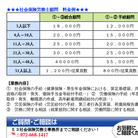
★★★社会保険労務士顧問 料金例★★★
①～③
総合顧問
①～②
手続顧問
5人以下
１８，０００円
１２，０００円
6人～10人
２０，０００円
１５，０００円
11人～20人
２５，０００円
２０，０００円
21人～30人
３０，０００円
２５，０００円
31人～40人
４００００円
３５，０００円
51人以上
１，２００円×従業員数
８００円×従業員数
【業務内容】
① 社会保険の手続（健康保険・厚生年金保険における、算定基礎届、
資格の取得・喪失、傷病手当金等給付手続‥） ② 労働保険の手続（年
取得・喪失、離職票の作成、高年齢雇用継続給付の申請‥）
② 労災保険の手続（労災給付の手続、第三者行為災害届、死傷病報告
③ 労務に関する相談（就業規則に関する相談、労働問題に関する相談
Ｅ３社会保険労務士事務所までご相談ください！
℡：072-668-1417