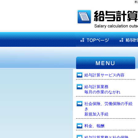
料
給与計算サービス内容
給与計算業務
毎月の作業のながれ
社会保険、労働保険の手続
き
新規加入手続
料金、報酬
給与計算業務と社会保険