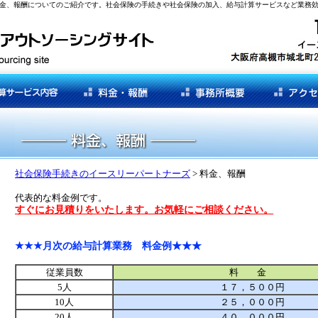
金、報酬についてのご紹介です。社会保険の手続きや社会保険の加入、給与計算サービスなど業務
社会保険手続きのイースリーパートナーズ
> 料金、報酬
代表的な料金例です。
すぐにお見積りをいたします。お気軽にご相談ください。
★★★月次の給与計算業務 料金例★★★
従業員数
料 金
5人
１７，５００円
10人
２５，０００円
20人
４０，０００円