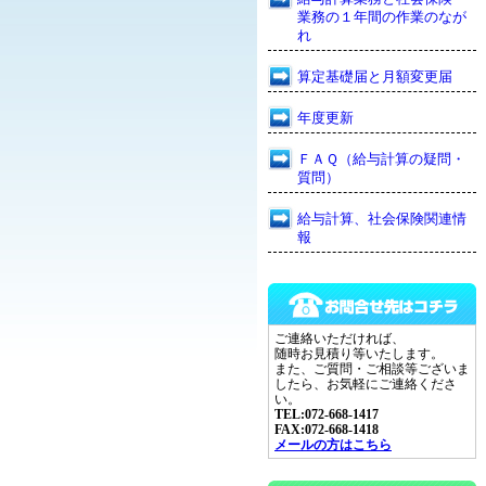
業務の１年間の作業のなが
れ
算定基礎届と月額変更届
年度更新
ＦＡＱ（給与計算の疑問・
質問）
給与計算、社会保険関連情
報
ご連絡いただければ、
随時お見積り等いたします。
また、ご質問・ご相談等ございま
したら、お気軽にご連絡くださ
い。
TEL:072-668-1417
FAX:072-668-1418
メールの方はこちら