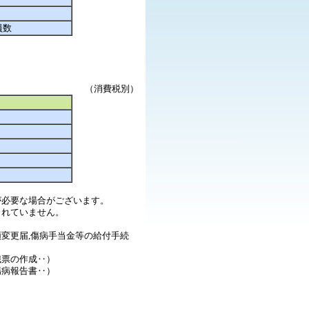
員数
（消費税別）
が必要な場合がございます。
まれていません。
変更届,傷病手当金等の給付手続
職票の作成‥）
傷病報告書‥）