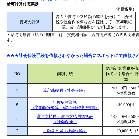
給与計算付随業務
（消費税別）
各人の賞与の支給額の連絡を受けて、所得
賞与の計算
税や社会保険料などを控除して、賞与明細
一覧、賞与明細書までの作成をします。
・給与明細書（紙の明細書）は、実費相当額、給与明細書（ＷＥＢ明細書
す。
・
★★★社会保険手続を依頼されなかった場合にスポットにて依頼さ
給与計算業務を依
NO
個別手続
れている場合の 
金
20,000円＋500
１
算定基礎届（社会保険）
×従業員数
年度更新業務
８
30,000円
（労働保険概算・確定保険料申告書）
賞与支払届・賞与支払届総括表
10,000円＋500
３
（社会保険）
×従業員数
２
月額変更届（社会保険）
10,000円